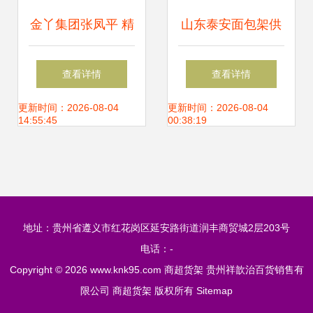
金丫集团张凤平 精
山东泰安面包架供
耕足部市场十五
应商 打造商超高效
查看详情
查看详情
年，扛起民族日化
陈列的木质货架解
更新时间：2026-08-04
更新时间：2026-08-04
14:55:45
00:38:19
用品大旗
决方案
地址：贵州省遵义市红花岗区延安路街道润丰商贸城2层203号
电话：-
Copyright © 2026
www.knk95.com
商超货架
贵州祥歆治百货销售有
限公司
商超货架
版权所有
Sitemap