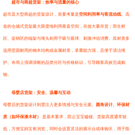
超市与商超货架：效率与流量的核心
超市及大型商超的货架设计，首要考量是
空间利用率与客流动线
。高
耸的仓储式货架最大限度地利用垂直空间，存放大量存货；而生鲜
区、促销区的端架与堆头则用于吸引眼球、刺激冲动消费。其材质多
选用坚固耐用的钢木结构或金属材质，承重能力强，且便于清洁维
护。布局上强调清晰的品类分区与价格标识，引导顾客高效完成购
物。
母婴店货架：安全、温馨与互动
母婴店的货架设计则需注入更多情感与安全元素。
圆角设计、环保材
质（如环保漆木材）
是基本要求，防止宝宝磕碰。货架高度通常较
低，方便宝妈宝爸浏览，同时会设置灵活的展示台或体验区，用于陈