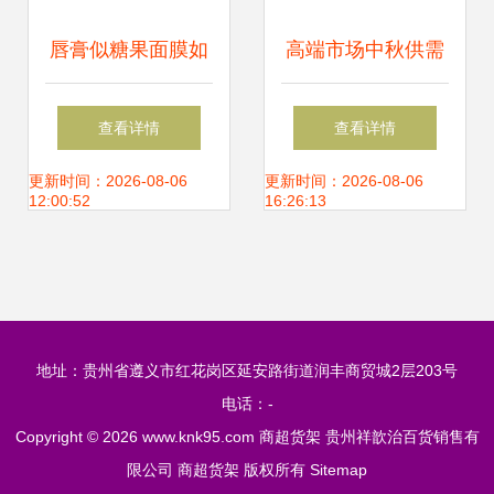
唇膏似糖果面膜如
高端市场中秋供需
果汁 化妆品包装像
两旺，百年青啤创
查看详情
查看详情
食品孩子险误食 商
新发展领跑消费升
更新时间：2026-08-06
更新时间：2026-08-06
12:00:52
16:26:13
超货架
级
地址：贵州省遵义市红花岗区延安路街道润丰商贸城2层203号
电话：-
Copyright © 2026
www.knk95.com
商超货架
贵州祥歆治百货销售有
限公司
商超货架
版权所有
Sitemap